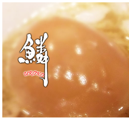
콘
텐
츠
로
바
로
가
기