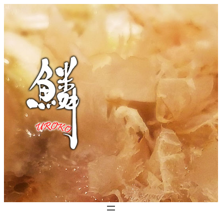
콘
텐
츠
로
바
로
가
기