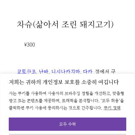
차슈(삶아서 조린 돼지고기)
¥300
교토산조
, 
난바
, 
니시나카지마
, 
다카
점에서 구
쓰키
, 
에사카
, 
이바라키
매 가능
저희는 귀하의 개인정보 보호를 소중히 여깁니다
사는 쿠키를 사용하여 사용자의 브라우징 경험을 개선하고, 맞춤형
광고 또는 콘텐츠를 제공하며, 트래픽을 분석합니다. "모두 허용"을
라멘우로코
지점 정보
메뉴
개인정보보호정책
클릭하면 쿠키 사용에 동의하시는 것으로 간주됩니다.
쿠키 정책
日本語
English
简体字
繁體中文
모두 수락
Ramen UROKO
© 2026 ASTYLE