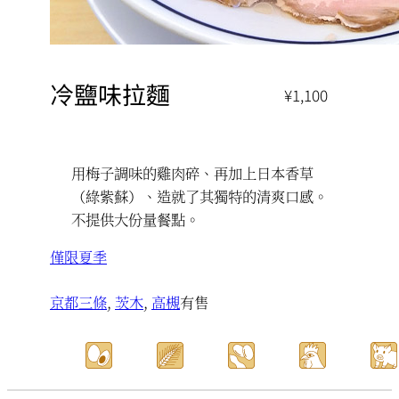
冷鹽味拉麵
¥1,100
用梅子調味的雞肉碎、再加上日本香草
（綠紫蘇）、造就了其獨特的清爽口感。
不提供大份量餐點。
僅限夏季
京都三條
, 
茨木
, 
高槻
有售