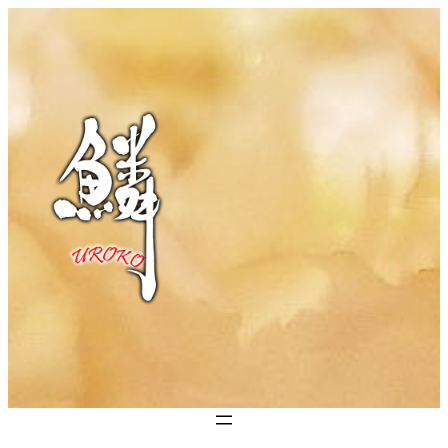
跳
至
主
要
內
容