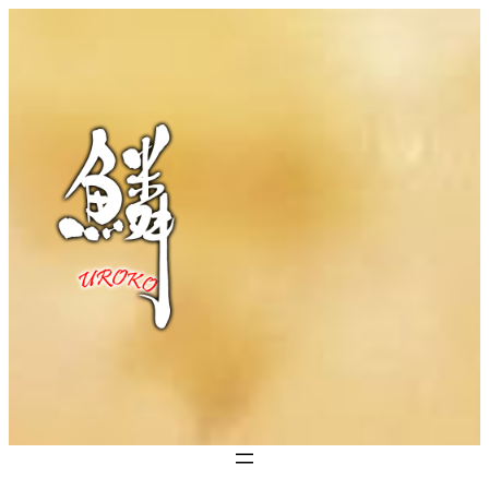
跳
至
主
要
內
容