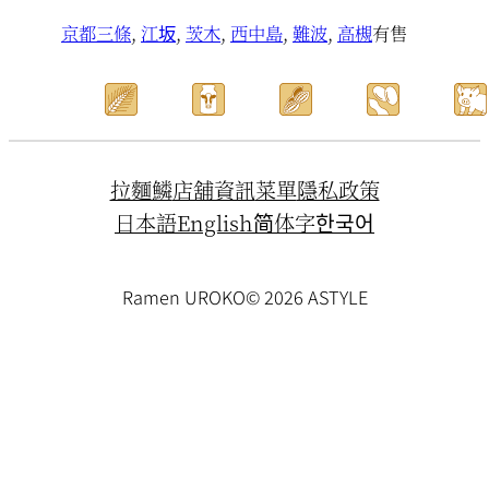
京都三條
, 
江坂
, 
茨木
, 
西中島
, 
難波
, 
高槻
有售
拉麵鱗
店舖資訊
菜單
隱私政策
日本語
English
简体字
한국어
Ramen UROKO
© 2026 ASTYLE