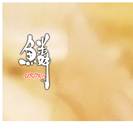
跳
至
主
要
內
容