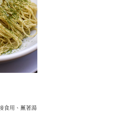
接食用、蘸著湯