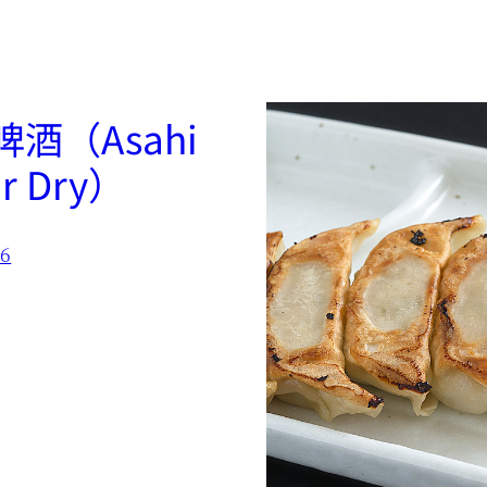
酒（Asahi
r Dry）
16