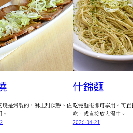
燒
什錦麵
叉燒是烤製的，淋上甜辣醬。佐
吃完麵後即可享用。可直
用。
吃，或直接放入湯中。
22
2026-04-21