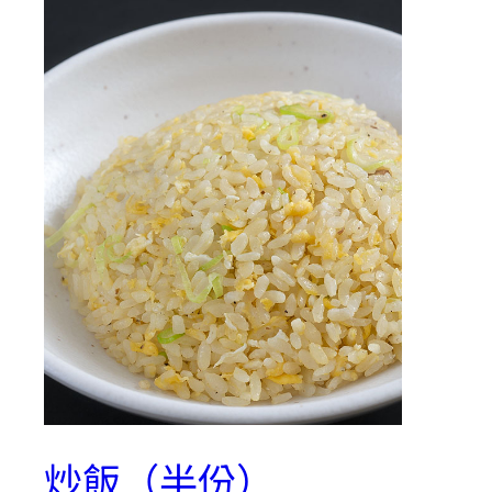
炒飯（半份）