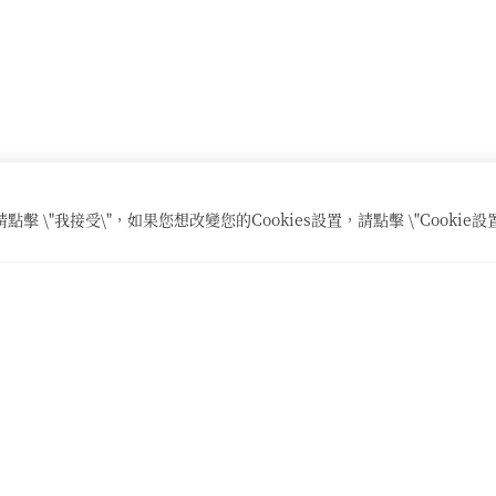
擊 \"我接受\"，如果您想改變您的Cookies設置，請點擊 \"Cookie設
拉麵鱗
店舖資訊
菜單
隱私政策
日本語
English
简体字
한국어